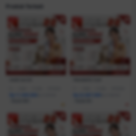
Produk Terkait
-2%
-1%
GAME GACOR
PRAGMATIC PLAY
I5
|
16GB
|
512GB
|
RTX3050
I7
|
16GB
|
512GB
|
RTX5050
Rp 11.500.000
Rp 22.887.000
Rp 12.799.000
Rp 21.999.000
Terjual 200+
Terjual 20+
-1%
-1%