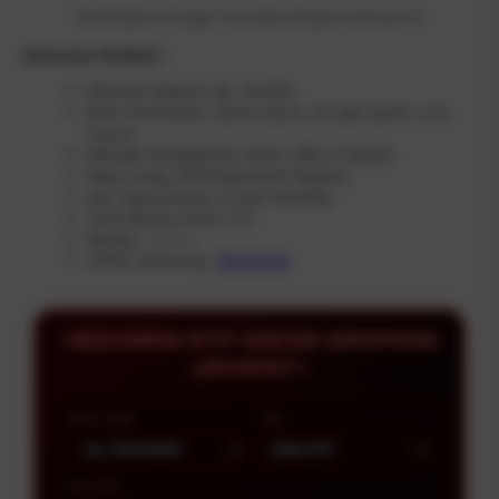
Bandingkan hingga 5 produk dengan bantuan AI
Informasi NUSA22 :
Minimal Deposit: Rp. 20.000,-
Jenis Permainan: Game Gacor, Arcade Game, Live
Casino
Metode Pembayaran: Bank, QRIS, E-Wallet
Mata Uang: IDR (Indonesian Rupiah)
Jam Operasional: 24 Jam Nonstop
Total Rating: 8.825.123
Rating: ⭐⭐⭐⭐⭐
Daftar Sekarang :
Klik Disini
⚡BOCORAN RTP GACOR GAMPANG
JACKPOT⚡
PROVIDER
TIPE
MIN RTP