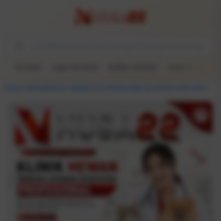
NUSA22
Login NUSA22
Daftar NUSA22
Livechat NUSA2
NUSA22
/
REKOMENDASI TERBAIK
/
SITUS RESMI
/
GAME GACOR
/
BOCORAN INFO
/