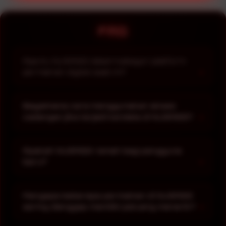
FAQ
Apa itu NUSA22 dalam kategori platform
permainan digital saat ini?
NUSA22 merupakan layanan hiburan digital
yang menghadirkan beragam pilihan permainan
Bagaimana cara menggunakan akses
dengan sistem yang dirancang stabil, akses
cadangan jika terjadi kendala di NUSA22?
cepat, serta dukungan alternatif akses agar
pengguna tetap dapat terhubung kapan saja.
Jika akses utama mengalami gangguan,
pengguna dapat memakai link cadangan resmi
Apakah NUSA22 ramah bagi pengguna
yang biasanya disediakan. Hal ini bertujuan agar
baru?
proses login dan penggunaan tetap berjalan
lancar tanpa hambatan.
Ya, NUSA22 dirancang dengan tampilan yang
sederhana serta proses pendaftaran yang
Mengapa beberapa permainan di NUSA22
mudah, sehingga pengguna baru dapat
sering dianggap memiliki peluang menarik?
memahami cara penggunaan tanpa kesulitan.
Hal ini biasanya dipengaruhi oleh variasi fitur